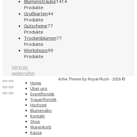
Blumensträuße
14
14
Produkte
Grußkarten
4
4
Produkte
Gutscheine
7
7
Produkte
Trockenblumen
7
7
Produkte
Workshops
9
9
Produkte
Vertrag
widerrufen
Ashe Theme by Royal-Flush - 2026 ©
Home
Über uns
Eventfloristik
Trauerfloristik
Hochzeit
Blumenabo
Kontakt
Shop
Warenkorb
Kasse